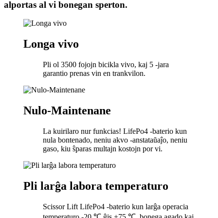
alportas al vi bonegan sperton.
Longa vivo
Pli ol 3500 fojojn bicikla vivo, kaj 5 -jara
garantio prenas vin en trankvilon.
Nulo-Maintenane
La kuirilaro nur funkcias! LifePo4 -baterio kun
nula bontenado, neniu akvo -anstataŭaĵo, neniu
gaso, kiu ŝparas multajn kostojn por vi.
Pli larĝa labora temperaturo
Scissor Lift LifePo4 -baterio kun larĝa operacia
temperaturo -20 ℃ ĝis +75 ℃, bonega agado kaj