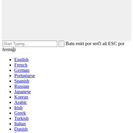
Batu eniri por serĉi aŭ ESC por
fermiĝi
English
French
German
Portuguese
Spanish
Russian
Japanese
Korean
Arabic
Irish
Greek
Turkish
Italian
Danish