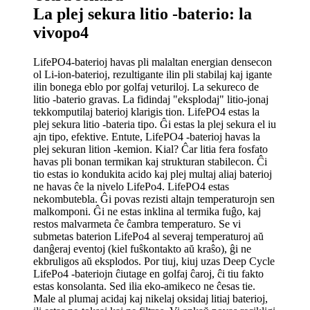
La plej sekura litio -baterio: la
vivopo4
LifePO4-baterioj havas pli malaltan energian densecon
ol Li-ion-baterioj, rezultigante ilin pli stabilaj kaj igante
ilin bonega eblo por golfaj veturiloj. La sekureco de
litio -baterio gravas. La fidindaj "eksplodaj" litio-jonaj
tekkomputilaj baterioj klarigis tion. LifePO4 estas la
plej sekura litio -bateria tipo. Ĝi estas la plej sekura el iu
ajn tipo, efektive. Entute, LifePO4 -baterioj havas la
plej sekuran lition -kemion. Kial? Ĉar litia fera fosfato
havas pli bonan termikan kaj strukturan stabilecon. Ĉi
tio estas io kondukita acido kaj plej multaj aliaj baterioj
ne havas ĉe la nivelo LifePo4. LifePO4 estas
nekombutebla. Ĝi povas rezisti altajn temperaturojn sen
malkomponi. Ĝi ne estas inklina al termika fuĝo, kaj
restos malvarmeta ĉe ĉambra temperaturo. Se vi
submetas baterion LifePo4 al severaj temperaturoj aŭ
danĝeraj eventoj (kiel fuŝkontakto aŭ kraŝo), ĝi ne
ekbruligos aŭ eksplodos. Por tiuj, kiuj uzas Deep Cycle
LifePo4 -bateriojn ĉiutage en golfaj ĉaroj, ĉi tiu fakto
estas konsolanta. Sed ilia eko-amikeco ne ĉesas tie.
Male al plumaj acidaj kaj nikelaj oksidaj litiaj baterioj,