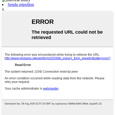
Sendu retpoŝton
x