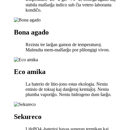
stabila malŝarĝa indico sub ĉia vetero laboranta
kondiĉo.
Bona agado
Rezistu tre larĝan gamon de temperaturoj.
Malmulta mem-malŝarĝo por plilongigi vivon.
Eco amika
La baterio de litio-jono estas ekologia. Neniu
emisio de toksaj kaj danĝeraj kemiaĵoj. Neniu
plumba vaporiĝo. Neniu hidrogeno dum ŝarĝo.
Sekureco
LifePO4 -baterioj havas superan termikan kaj