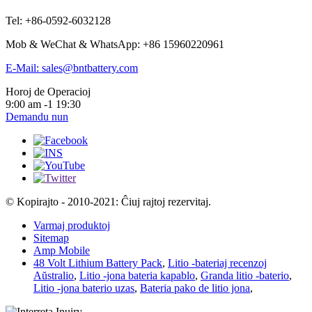
Tel: +86-0592-6032128
Mob & WeChat & WhatsApp: +86 15960220961
E-Mail: sales@bntbattery.com
Horoj de Operacioj
9:00 am -1 19:30
Demandu nun
© Kopirajto - 2010-2021: Ĉiuj rajtoj rezervitaj.
Varmaj produktoj
Sitemap
Amp Mobile
48 Volt Lithium Battery Pack
,
Litio -bateriaj recenzoj
Aŭstralio
,
Litio -jona bateria kapablo
,
Granda litio -baterio
,
Litio -jona baterio uzas
,
Bateria pako de litio jona
,