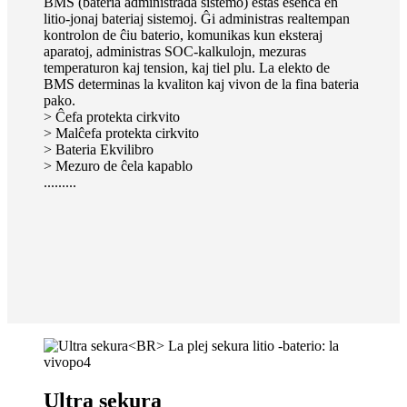
BMS (bateria administrada sistemo) estas esenca en
litio-jonaj bateriaj sistemoj. Ĝi administras realtempan
kontrolon de ĉiu baterio, komunikas kun eksteraj
aparatoj, administras SOC-kalkulojn, mezuras
temperaturon kaj tension, kaj tiel plu. La elekto de
BMS determinas la kvaliton kaj vivon de la fina bateria
pako.
> Ĉefa protekta cirkvito
> Malĉefa protekta cirkvito
> Bateria Ekvilibro
> Mezuro de ĉela kapablo
.........
Ultra sekura