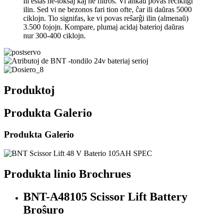
ili estas ne-toksaj kaj ne filtros. Vi ankaŭ povas recikligi
ilin. Sed vi ne bezonos fari tion ofte, ĉar ili daŭras 5000
ciklojn. Tio signifas, ke vi povas reŝarĝi ilin (almenaŭ)
3.500 fojojn. Kompare, plumaj acidaj baterioj daŭras
nur 300-400 ciklojn.
Produktoj
Produkta Galerio
Produkta Galerio
Produkta linio Brochrues
BNT-A48105 Scissor Lift Battery
Broŝuro