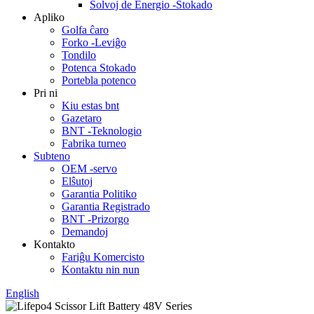
Solvoj de Energio -Stokado
Apliko
Golfa ĉaro
Forko -Leviĝo
Tondilo
Potenca Stokado
Portebla potenco
Pri ni
Kiu estas bnt
Gazetaro
BNT -Teknologio
Fabrika turneo
Subteno
OEM -servo
Elŝutoj
Garantia Politiko
Garantia Registrado
BNT -Prizorgo
Demandoj
Kontakto
Fariĝu Komercisto
Kontaktu nin nun
English