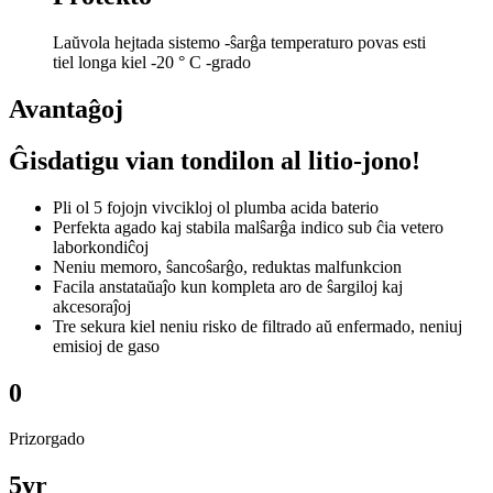
Laŭvola hejtada sistemo -ŝarĝa temperaturo povas esti
tiel longa kiel -20 ° C -grado
Avantaĝoj
Ĝisdatigu vian tondilon al litio-jono!
Pli ol 5 fojojn vivcikloj ol plumba acida baterio
Perfekta agado kaj stabila malŝarĝa indico sub ĉia vetero
laborkondiĉoj
Neniu memoro, ŝancoŝarĝo, reduktas malfunkcion
Facila anstataŭaĵo kun kompleta aro de ŝargiloj kaj
akcesoraĵoj
Tre sekura kiel neniu risko de filtrado aŭ enfermado, neniuj
emisioj de gaso
0
Prizorgado
5
yr